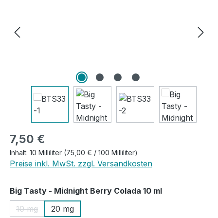
Regulärer Preis:
7,50 €
Inhalt:
10 Milliliter
(75,00 € / 100 Milliliter)
Preise inkl. MwSt. zzgl. Versandkosten
auswählen
Big Tasty - Midnight Berry Colada 10 ml
10 mg
20 mg
(Diese Option ist zurzeit nicht verfügbar.)